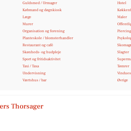
Guldsmed / Urmager
Hotel
Købmand og døgnkiosk
Køkkenf
Læge
Maler
Murer
Offentli
Organisation og forening
Piercing
Planteskole / blomsterhandler
Psykolo
Restaurant og café
Skomag
Skønheds- og hudpleje
Slagter
Sport og fritidsaktivitet
Superm
Taxi / Taxa
Tømrer
Undervisning
Vindues
Værtshus / bar
Øvrige
rs Thorsager