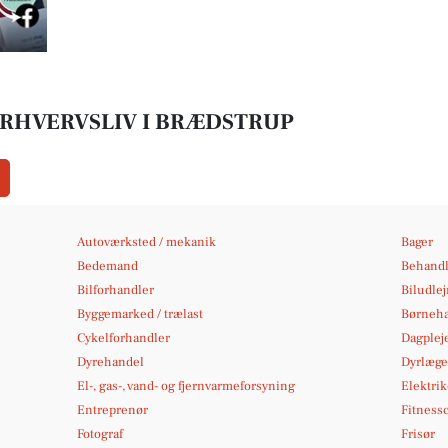
ERHVERVSLIV I BRÆDSTRUP
Autoværksted / mekanik
Bager
Bedemand
Behandl
Bilforhandler
Biludle
Byggemarked / trælast
Børneh
Cykelforhandler
Dagplej
Dyrehandel
Dyrlæge
El-, gas-, vand- og fjernvarmeforsyning
Elektrik
Entreprenør
Fitness
Fotograf
Frisør