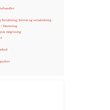
orhandler
g forvaltning, forsvar og socialsikring
 / Tatovering
gisk rådgivning
er
arked
pudser