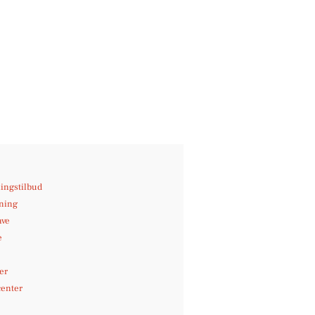
ingstilbud
jning
ave
e
er
center