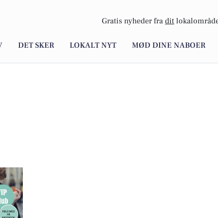
Gratis nyheder fra
dit
lokalområde
V
DET SKER
LOKALT NYT
MØD DINE NABOER