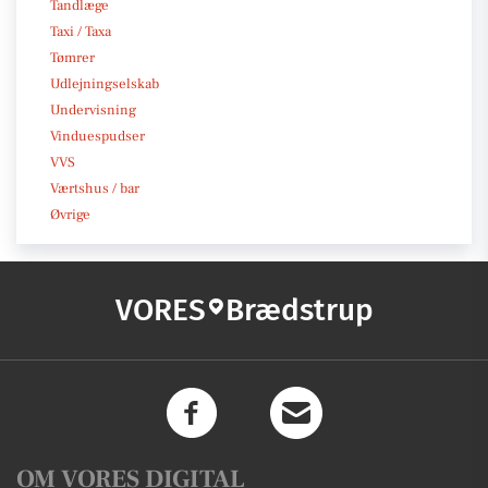
Tandlæge
Taxi / Taxa
Tømrer
Udlejningselskab
Undervisning
Vinduespudser
VVS
Værtshus / bar
Øvrige
VORES
Brædstrup
OM VORES DIGITAL