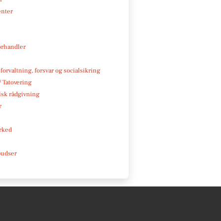
enter
rhandler
 forvaltning, forsvar og socialsikring
/ Tatovering
isk rådgivning
r
rked
pudser