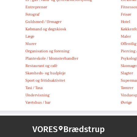
Entreprenør
Fitnessc
Fotograf
Frisør
Guldsmed / Urmager
Hotel
Købmand og døgnkiosk
Køkkenfo
Læge
Maler
Murer
Offentlig
Organisation og forening
Piercing 
Planteskole / blomsterhandler
Psykolog
Restaurant og café
Skomage
Skønheds- og hudpleje
Slagter
Sport og fritidsaktivitet
Superma
Taxi / Taxa
Tømrer
Undervisning
Vindues
Værtshus / bar
Øvrige
VORES
Brædstrup