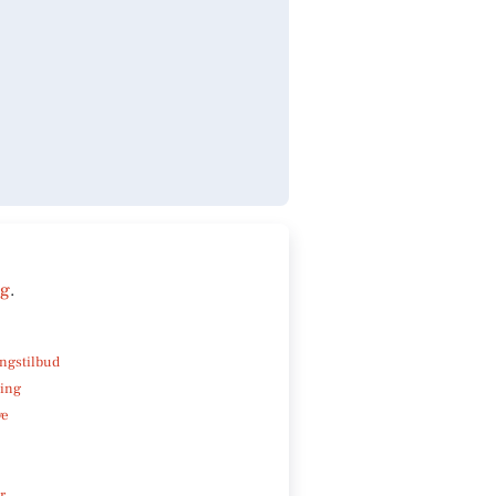
ng
.
ngstilbud
ning
ve
r