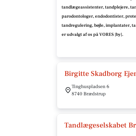
tandlægeassistenter, tandplejere, ta
parodontologer, endodontister, protet
tandregulering, bøjle, implantater, 
er udvalgt af os på VORES [
by
]
.
Birgitte Skadborg E
Tinghuspladsen 6
8740 Brædstrup
Tandlægeselskabet Br