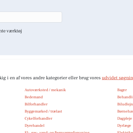
nte værktøj
kig i en af vores andre kategorier eller brug vores
udvidet søgni
Autoværksted / mekanik
Bager
Bedemand
Behandli
Bilforhandler
Biludlej
Byggemarked / trælast
Børneha
Cykelforhandler
Dagpleje
Dyrehandel
Dyrlæge
El-, gas-, vand- og fjernvarmeforsyning
Elektrike