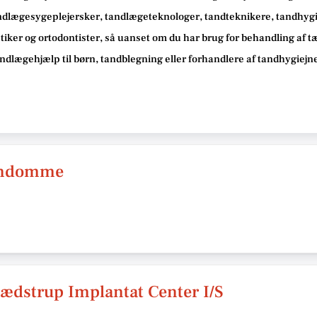
ndlægesygeplejersker, tandlægeteknologer, tandteknikere, tandhygie
iker og ortodontister, så
uanset om du har brug for behandling af 
tandlægehjælp til børn, tandblegning eller forhandlere af tandhygiej
jendomme
ædstrup Implantat Center I/S