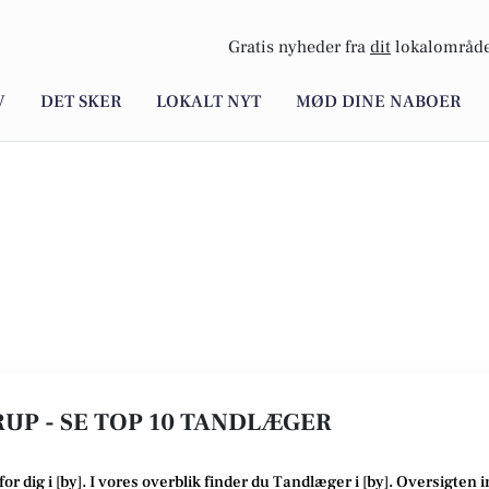
Gratis nyheder fra
dit
lokalområde
V
DET SKER
LOKALT NYT
MØD DINE NABOER
UP - SE TOP 10 TANDLÆGER
for dig i [
by
]. I vores overblik finder du Tandlæger i [
by
].
Oversigten i