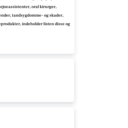
jneassistenter, oral kirurger,
tænder, tandsygdomme- og skader,
neprodukter
, indeholder listen disse
og