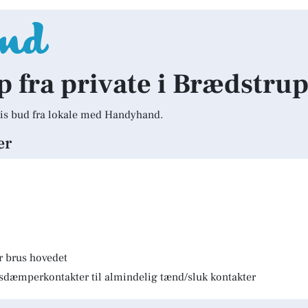
lp fra private i Brædstru
is bud fra lokale med Handyhand.
er
r brus hovedet
lysdæmperkontakter til almindelig tænd/sluk kontakter