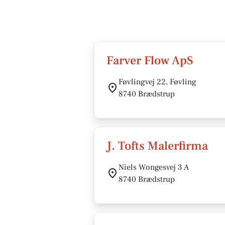
Farver Flow ApS
Føvlingvej 22, Føvling
8740 Brædstrup
J. Tofts Malerfirma
Niels Wongesvej 3 A
8740 Brædstrup