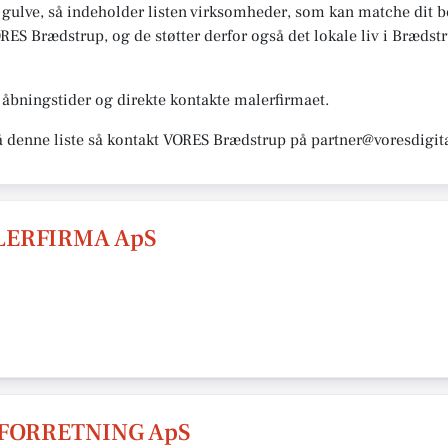
 gulve, så indeholder listen virksomheder, som kan matche dit be
ES Brædstrup, og de støtter derfor også det lokale liv i Brædstrup
åbningstider og direkte kontakte malerfirmaet.
å denne liste så kontakt VORES Brædstrup på partner@voresdigit
ERFIRMA ApS
ORRETNING ApS