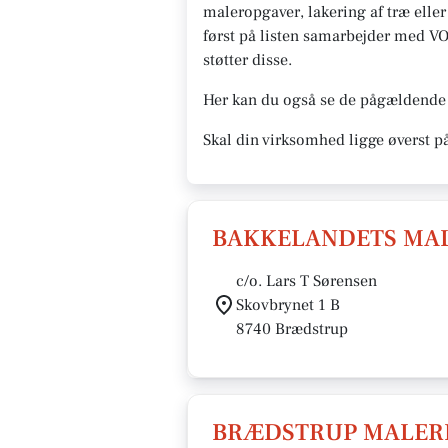
maleropgaver, lakering af træ eller
først på listen samarbejder med VOR
støtter disse.
Her kan du også se de pågældende 
Skal din virksomhed ligge øverst p
BAKKELANDETS MAL
c/o. Lars T Sørensen
Skovbrynet 1 B
8740 Brædstrup
BRÆDSTRUP MALERF