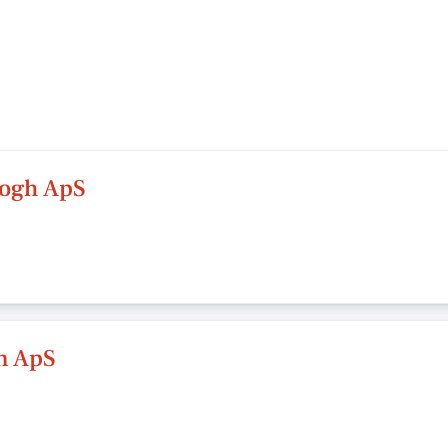
rogh ApS
n ApS