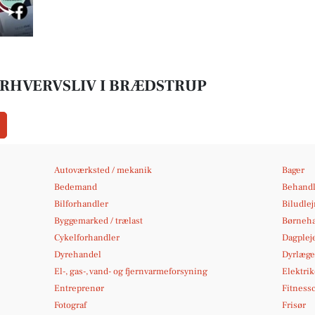
ERHVERVSLIV I BRÆDSTRUP
Autoværksted / mekanik
Bager
Bedemand
Behandl
Bilforhandler
Biludle
Byggemarked / trælast
Børneh
Cykelforhandler
Dagplej
Dyrehandel
Dyrlæge
El-, gas-, vand- og fjernvarmeforsyning
Elektrik
Entreprenør
Fitness
Fotograf
Frisør