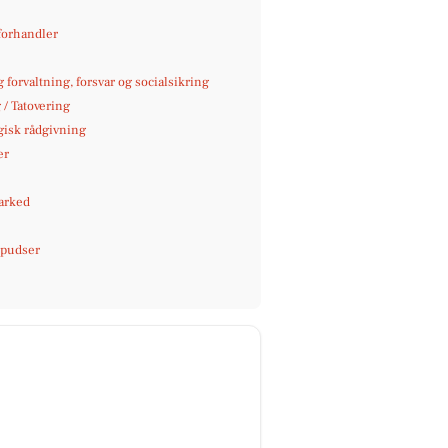
orhandler
g forvaltning, forsvar og socialsikring
 / Tatovering
gisk rådgivning
er
arked
pudser