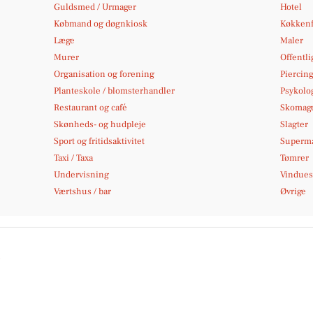
Guldsmed / Urmager
Hotel
Købmand og døgnkiosk
Køkkenf
Læge
Maler
Murer
Offentli
Organisation og forening
Piercing
Planteskole / blomsterhandler
Psykolo
Restaurant og café
Skomag
Skønheds- og hudpleje
Slagter
Sport og fritidsaktivitet
Superm
Taxi / Taxa
Tømrer
Undervisning
Vindues
Værtshus / bar
Øvrige
n