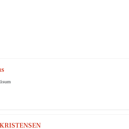
us
 Risum
KRISTENSEN