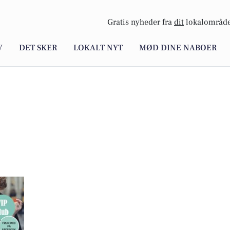
Gratis nyheder fra
dit
lokalområde
V
DET SKER
LOKALT NYT
MØD DINE NABOER