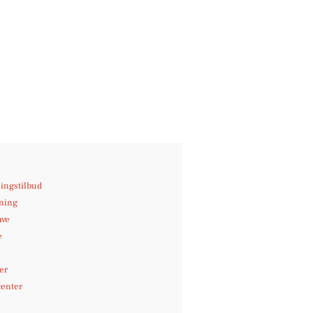
ingstilbud
jning
ave
e
er
center