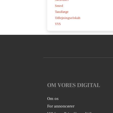
Smed
Tandlæge
Udlejningselskab
VVS
OM VORES DIGITAL
Om os
For annoncører