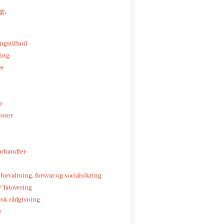
ng
.
ngstilbud
ning
ve
r
enter
rhandler
 forvaltning, forsvar og socialsikring
/ Tatovering
isk rådgivning
r