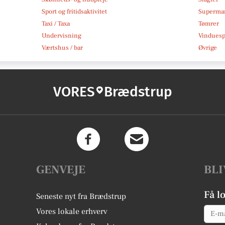
Sport og fritidsaktivitet
Superma
Taxi / Taxa
Tømrer
Undervisning
Vindues
Værtshus / bar
Øvrige
VORES
Brædstrup
GENVEJE
BLI
Få l
Seneste nyt fra Brædstrup
Email
Vores lokale erhverv