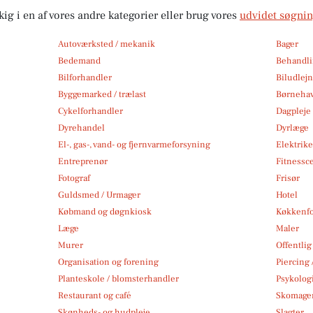
kig i en af vores andre kategorier eller brug vores
udvidet søgni
Autoværksted / mekanik
Bager
Bedemand
Behandli
Bilforhandler
Biludlej
Byggemarked / trælast
Børneha
Cykelforhandler
Dagpleje
Dyrehandel
Dyrlæge
El-, gas-, vand- og fjernvarmeforsyning
Elektrike
Entreprenør
Fitnessc
Fotograf
Frisør
Guldsmed / Urmager
Hotel
Købmand og døgnkiosk
Køkkenfo
Læge
Maler
Murer
Offentlig
Organisation og forening
Piercing 
Planteskole / blomsterhandler
Psykolog
Restaurant og café
Skomage
Skønheds- og hudpleje
Slagter