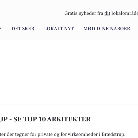
Gratis nyheder fra
dit
lokalområde
V
DET SKER
LOKALT NYT
MØD DINE NABOER
P - SE TOP 10 ARKITEKTER
kter der tegner for private og for virksomheder i Brædstrup.