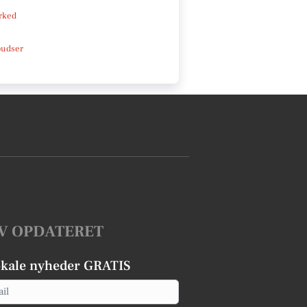
rked
pudser
V OPDATERET
okale nyheder GRATIS