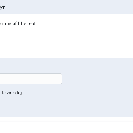
er
ning af lille reol
nte værktøj