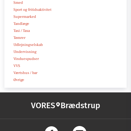
Smed
Sport og fritidsaktivitet
Supermarked
Tandlæge
Taxi / Taxa
Tømrer
Udlejningselskab
Undervisning
Vinduespudser
VVS
Værtshus / bar
Øvrige
VORES
Brædstrup