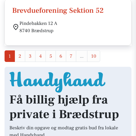
Brevdueforening Sektion 52
Pindebakken 12 A
8740 Brædstrup
1
2
3
4
5
6
7
...
10
Få billig hjælp fra
private i Brædstrup
Beskriv din opgave og modtag gratis bud fra lokale
med Handyhand.