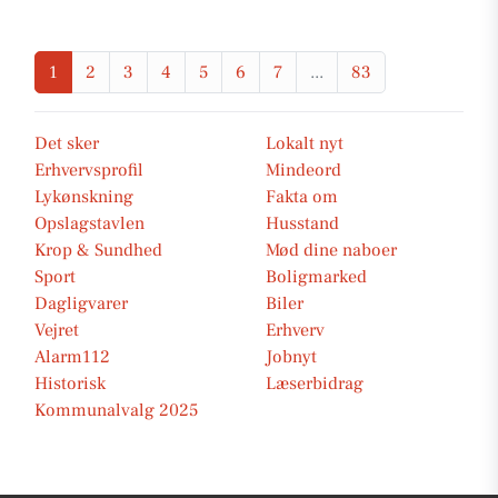
1
2
3
4
5
6
7
...
83
Det sker
Lokalt nyt
Erhvervsprofil
Mindeord
Lykønskning
Fakta om
Opslagstavlen
Husstand
Krop & Sundhed
Mød dine naboer
Sport
Boligmarked
Dagligvarer
Biler
Vejret
Erhverv
Alarm112
Jobnyt
Historisk
Læserbidrag
Kommunalvalg 2025