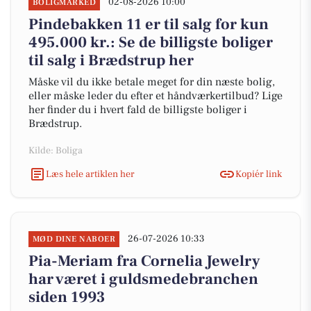
02-08-2026 10:00
BOLIGMARKED
Pindebakken 11 er til salg for kun
495.000 kr.: Se de billigste boliger
til salg i Brædstrup her
Måske vil du ikke betale meget for din næste bolig,
eller måske leder du efter et håndværkertilbud? Lige
her finder du i hvert fald de billigste boliger i
Brædstrup.
Kilde: Boliga
Læs hele artiklen her
Kopiér link
26-07-2026 10:33
MØD DINE NABOER
Pia-Meriam fra Cornelia Jewelry
har været i guldsmedebranchen
siden 1993