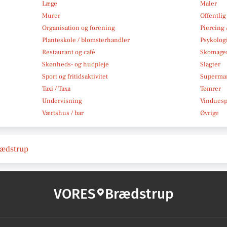
Læge
Maler
Murer
Offentlig
Organisation og forening
Piercing 
Planteskole / blomsterhandler
Psykolog
Restaurant og café
Skomage
Skønheds- og hudpleje
Slagter
Sport og fritidsaktivitet
Superma
Taxi / Taxa
Tømrer
Undervisning
Vindues
Værtshus / bar
Øvrige
Brædstrup
VORES
Brædstrup