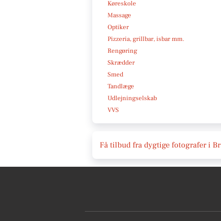
Køreskole
Massage
Optiker
Pizzeria, grillbar, isbar mm.
Rengøring
Skrædder
Smed
Tandlæge
Udlejningselskab
VVS
Få tilbud fra dygtige fotografer i 