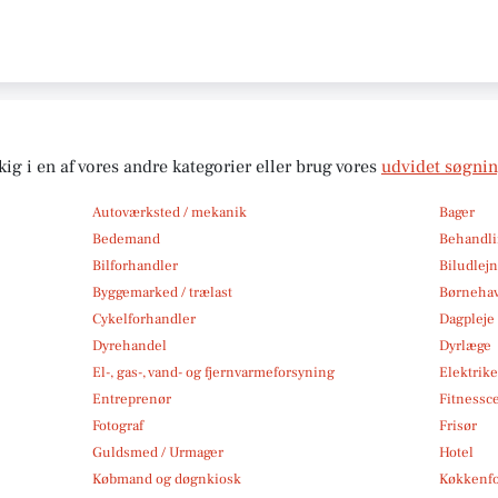
kig i en af vores andre kategorier eller brug vores
udvidet søgni
Autoværksted / mekanik
Bager
Bedemand
Behandli
Bilforhandler
Biludlej
Byggemarked / trælast
Børneha
Cykelforhandler
Dagpleje
Dyrehandel
Dyrlæge
El-, gas-, vand- og fjernvarmeforsyning
Elektrike
Entreprenør
Fitnessc
Fotograf
Frisør
Guldsmed / Urmager
Hotel
Købmand og døgnkiosk
Køkkenfo