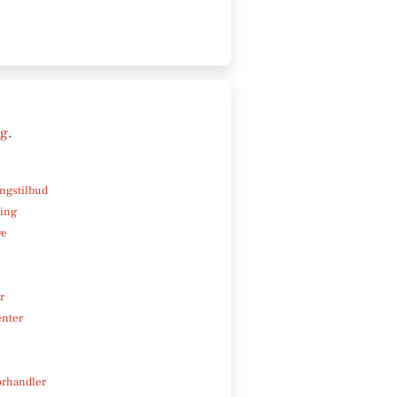
ng
.
ngstilbud
ning
ve
r
enter
rhandler