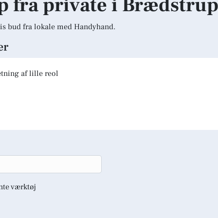
lp fra private i Brædstru
is bud fra lokale med Handyhand.
er
ning af lille reol
nte værktøj