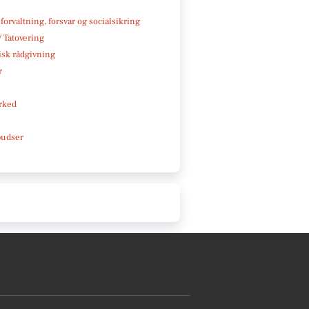
 forvaltning, forsvar og socialsikring
/ Tatovering
isk rådgivning
r
rked
pudser