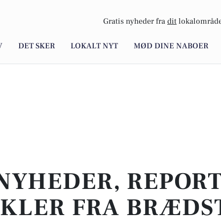
Gratis nyheder fra
dit
lokalområde
V
DET SKER
LOKALT NYT
MØD DINE NABOER
NYHEDER, REPOR
IKLER FRA BRÆDS