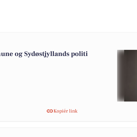
0
ne og Sydøstjyllands politi
Kopiér link