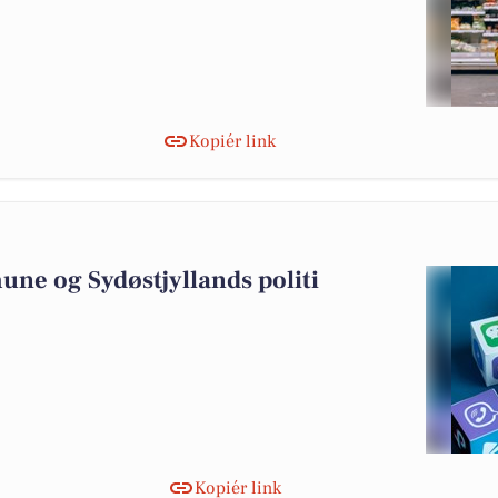
Kopiér link
6
ne og Sydøstjyllands politi
Kopiér link