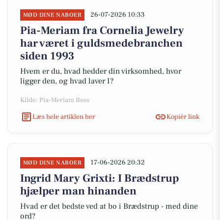
26-07-2026 10:33
MØD DINE NABOER
Pia-Meriam fra Cornelia Jewelry
har været i guldsmedebranchen
siden 1993
Hvem er du, hvad hedder din virksomhed, hvor
ligger den, og hvad laver I?
Kilde: Pia-Meriam Boss
Læs hele artiklen her
Kopiér link
17-06-2026 20:32
MØD DINE NABOER
Ingrid Mary Grixti: I Brædstrup
hjælper man hinanden
Hvad er det bedste ved at bo i Brædstrup - med dine
ord?