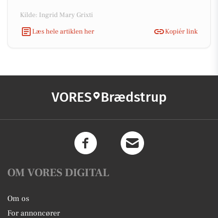
Kilde: Ingrid Mary Grixti
Læs hele artiklen her
Kopiér link
VORES
Brædstrup
OM VORES DIGITAL
Om os
For annoncører