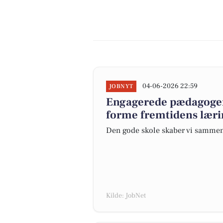
04-06-2026 22:59
JOBNYT
Engagerede pædagoger 
forme fremtidens læri
Den gode skole skaber vi samme
Kilde: JobNet