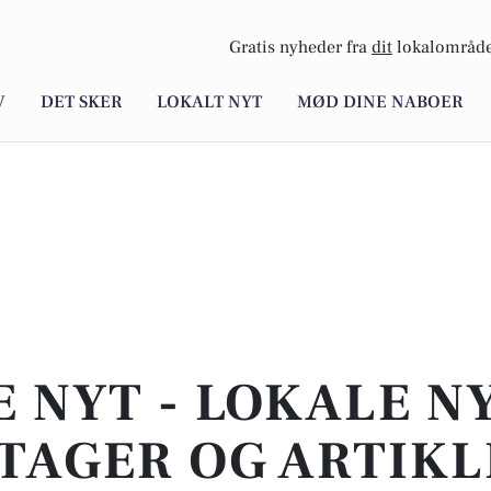
Gratis nyheder fra
dit
lokalområde
V
DET SKER
LOKALT NYT
MØD DINE NABOER
E NYT - LOKALE N
TAGER OG ARTIKL