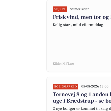
8 timer siden
VEJRET
Frisk vind, men tør og
Kølig start, mild eftermiddag.
Kilde: MET.no
05-08-2026 13:00
BOLIGMARKED
Ternevej 8 og 1 anden 
uge i Brædstrup - se b
2 nye boliger er kommet til salg d