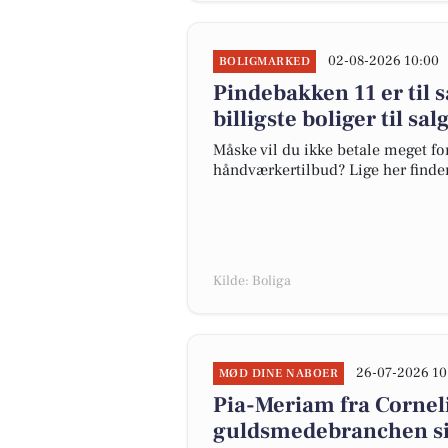
02-08-2026 10:00
BOLIGMARKED
Pindebakken 11 er til s
billigste boliger til sa
Måske vil du ikke betale meget for
håndværkertilbud? Lige her finder 
Kilde: Boliga
26-07-2026 10
MØD DINE NABOER
Pia-Meriam fra Corneli
guldsmedebranchen s