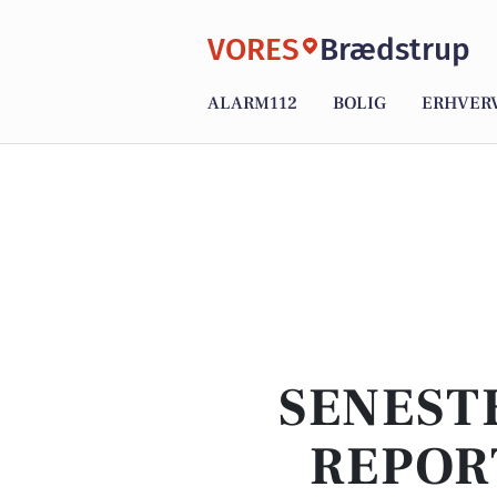
VORES
Brædstrup
ALARM112
BOLIG
ERHVER
SENEST
REPOR