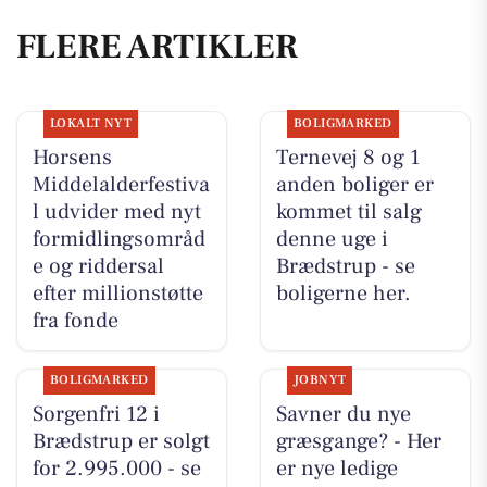
FLERE ARTIKLER
LOKALT NYT
BOLIGMARKED
Horsens
Ternevej 8 og 1
Middelalderfestiva
anden boliger er
l udvider med nyt
kommet til salg
formidlingsområd
denne uge i
e og riddersal
Brædstrup - se
efter millionstøtte
boligerne her.
fra fonde
BOLIGMARKED
JOBNYT
Sorgenfri 12 i
Savner du nye
Brædstrup er solgt
græsgange? - Her
for 2.995.000 - se
er nye ledige