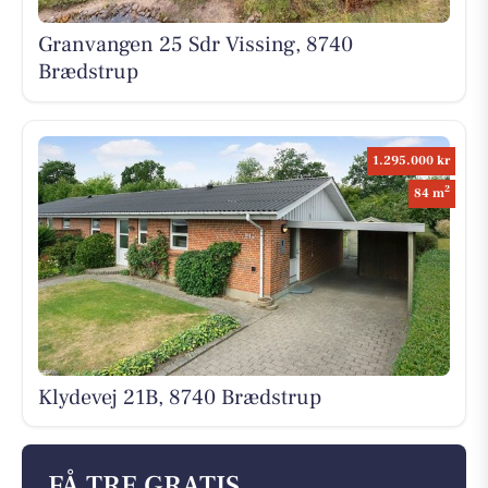
Granvangen 25 Sdr Vissing, 8740
Brædstrup
1.295.000 kr
2
84 m
Klydevej 21B, 8740 Brædstrup
FÅ TRE GRATIS