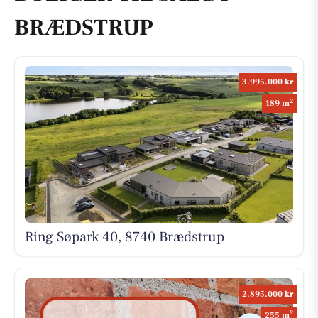
BRÆDSTRUP
3.995.000 kr
2
189 m
Ring Søpark 40, 8740 Brædstrup
2.895.000 kr
2
255 m