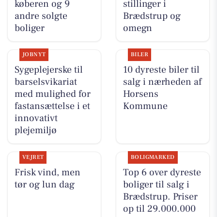
køberen og 9
stillinger i
andre solgte
Brædstrup og
boliger
omegn
JOBNYT
BILER
Sygeplejerske til
10 dyreste biler til
barselsvikariat
salg i nærheden af
med mulighed for
Horsens
fastansættelse i et
Kommune
innovativt
plejemiljø
VEJRET
BOLIGMARKED
Frisk vind, men
Top 6 over dyreste
tør og lun dag
boliger til salg i
Brædstrup. Priser
op til 29.000.000