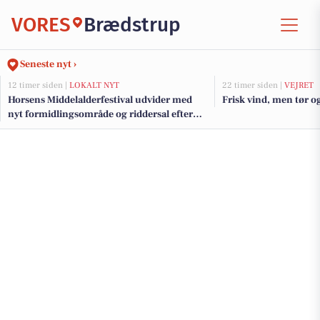
VORES
Brædstrup
Seneste nyt ›
12 timer siden |
LOKALT NYT
22 timer siden |
VEJRET
Horsens Middelalderfestival udvider med
Frisk vind, men tør o
nyt formidlingsområde og riddersal efter
millionstøtte fra fonde