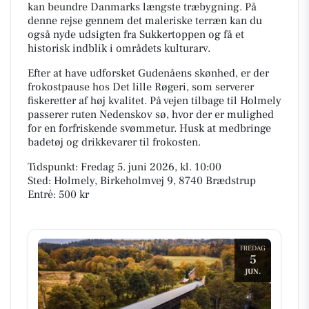
kan beundre Danmarks længste træbygning. På
denne rejse gennem det maleriske terræn kan du
også nyde udsigten fra Sukkertoppen og få et
historisk indblik i områdets kulturarv.
Efter at have udforsket Gudenåens skønhed, er der
frokostpause hos Det lille Røgeri, som serverer
fiskeretter af høj kvalitet. På vejen tilbage til Holmely
passerer ruten Nedenskov sø, hvor der er mulighed
for en forfriskende svømmetur. Husk at medbringe
badetøj og drikkevarer til frokosten.
Tidspunkt: Fredag 5. juni 2026, kl. 10:00
Sted: Holmely, Birkeholmvej 9, 8740 Brædstrup
Entré: 500 kr
FREDAG
5
JUN.