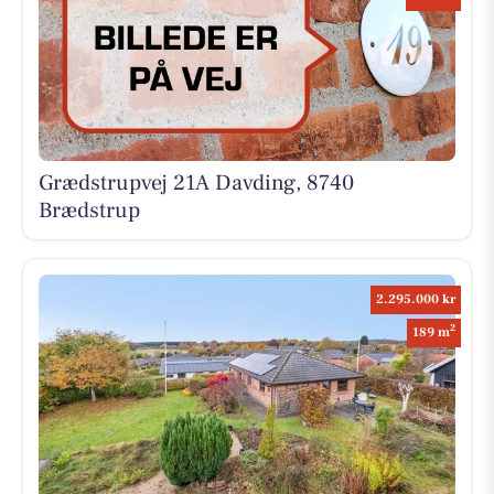
Grædstrupvej 21A Davding, 8740
Brædstrup
2.295.000 kr
2
189 m