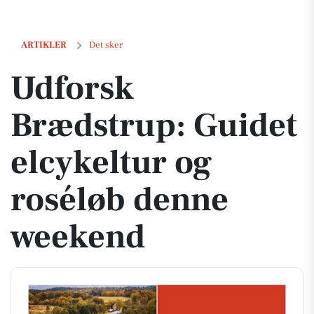
Udforsk Brædstrup: Guidet elcykeltur og roséløb denne weekend
ARTIKLER
Det sker
Udforsk
Brædstrup: Guidet
elcykeltur og
roséløb denne
weekend