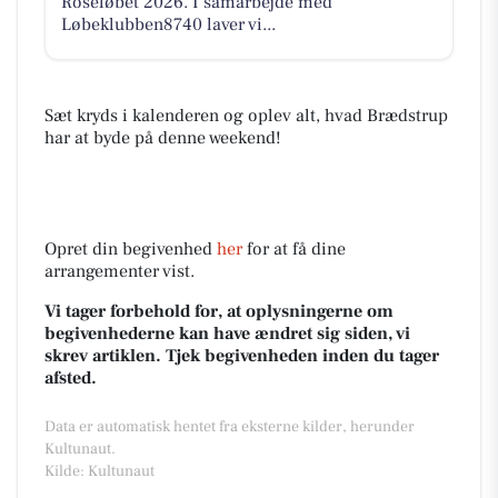
Roséløbet 2026. I samarbejde med
Løbeklubben8740 laver vi...
Sæt kryds i kalenderen og oplev alt, hvad Brædstrup
har at byde på denne weekend!
Opret din begivenhed
her
for at få dine
arrangementer vist.
Vi tager forbehold for, at oplysningerne om
begivenhederne kan have ændret sig siden, vi
skrev artiklen. Tjek begivenheden inden du tager
afsted.
Data er automatisk hentet fra eksterne kilder, herunder
Kultunaut.
Kilde: Kultunaut