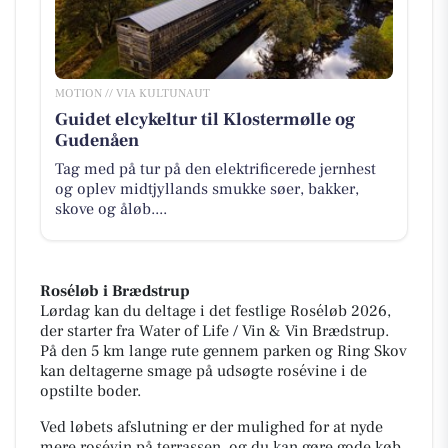
MOTION // VIA KULTUNAUT
Guidet elcykeltur til Klostermølle og
Gudenåen
Tag med på tur på den elektrificerede jernhest
og oplev midtjyllands smukke søer, bakker,
skove og åløb....
Roséløb i Brædstrup
Lørdag kan du deltage i det festlige Roséløb 2026,
der starter fra Water of Life / Vin & Vin Brædstrup.
På den 5 km lange rute gennem parken og Ring Skov
kan deltagerne smage på udsøgte rosévine i de
opstilte boder.
Ved løbets afslutning er der mulighed for at nyde
mere rosévin på terrassen, og du kan gøre gode køb