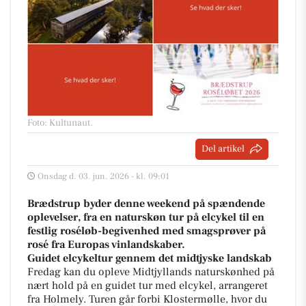
Foto: Kultunaut
.
Del artikel
Onsdag d. 03. jun. 2026 - kl. 09:01
Brædstrup byder denne weekend på spændende
oplevelser, fra en naturskøn tur på elcykel til en
festlig roséløb-begivenhed med smagsprøver på
rosé fra Europas vinlandskaber.
Guidet elcykeltur gennem det midtjyske landskab
Fredag kan du opleve Midtjyllands naturskønhed på
nært hold på en guidet tur med elcykel, arrangeret
fra Holmely. Turen går forbi Klostermølle, hvor du