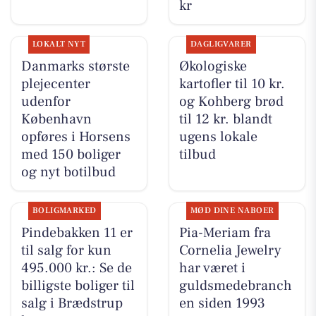
kr
LOKALT NYT
DAGLIGVARER
Danmarks største
Økologiske
plejecenter
kartofler til 10 kr.
udenfor
og Kohberg brød
København
til 12 kr. blandt
opføres i Horsens
ugens lokale
med 150 boliger
tilbud
og nyt botilbud
BOLIGMARKED
MØD DINE NABOER
Pindebakken 11 er
Pia-Meriam fra
til salg for kun
Cornelia Jewelry
495.000 kr.: Se de
har været i
billigste boliger til
guldsmedebranch
salg i Brædstrup
en siden 1993