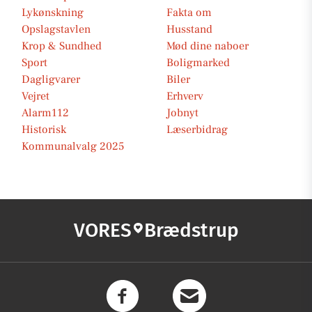
Lykønskning
Fakta om
Opslagstavlen
Husstand
Krop & Sundhed
Mød dine naboer
Sport
Boligmarked
Dagligvarer
Biler
Vejret
Erhverv
Alarm112
Jobnyt
Historisk
Læserbidrag
Kommunalvalg 2025
VORES
Brædstrup