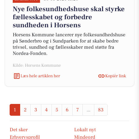
Nye folkesundhedshuse skal styrke
fællesskabet og forbedre
sundheden i Horsens
Horsens Kommune lancerer nye folkesundhedshuse
på Sønderbro og i Sundparken for at skabe bedre
trivsel, sundhed og fællesskaber med støtte fra
Nordea-Fonden.
Kilde: Horsens Kommune
Læs hele artiklen her
Kopiér link
1
2
3
4
5
6
7
...
83
Det sker
Lokalt nyt
Erhvervsprofil
Mindeord