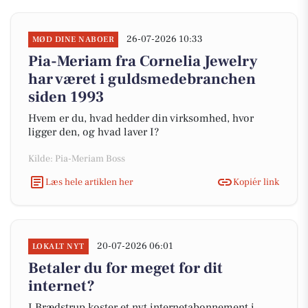
26-07-2026 10:33
MØD DINE NABOER
Pia-Meriam fra Cornelia Jewelry
har været i guldsmedebranchen
siden 1993
Hvem er du, hvad hedder din virksomhed, hvor
ligger den, og hvad laver I?
Kilde: Pia-Meriam Boss
Læs hele artiklen her
Kopiér link
20-07-2026 06:01
LOKALT NYT
Betaler du for meget for dit
internet?
I Brædstrup koster et nyt internetabonnement i