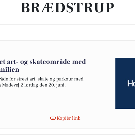
BRÆDSTRUP
eet art- og skateområde med
amilien
e for street art, skate og parkour med
å Madevej 2 lørdag den 20. juni.
Kopiér link