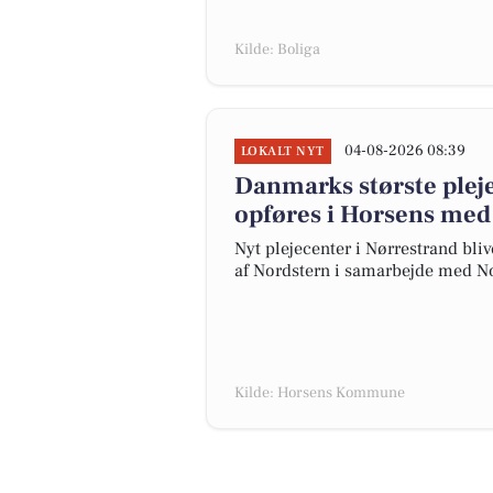
Kilde: Boliga
04-08-2026 08:39
LOKALT NYT
Danmarks største ple
opføres i Horsens med 
Nyt plejecenter i Nørrestrand bl
af Nordstern i samarbejde med No
Kilde: Horsens Kommune