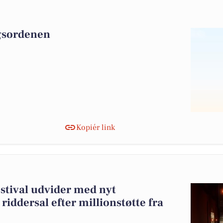
agsordenen
Kopiér link
stival udvider med nyt
iddersal efter millionstøtte fra