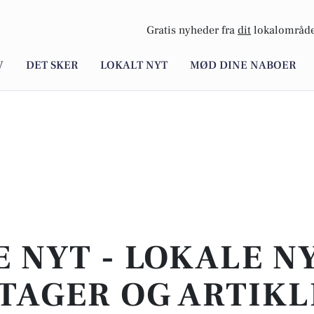
Gratis nyheder fra
dit
lokalområde
V
DET SKER
LOKALT NYT
MØD DINE NABOER
E NYT - LOKALE N
TAGER OG ARTIKL