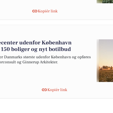
Kopiér link
jecenter udenfor København
150 boliger og nyt botilbud
iver Danmarks største udenfor København og opføres
rconsult og Ginnerup Arkitekter.
Kopiér link