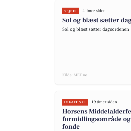
4 timer siden
VEJRET
Sol og blæst sætter d
Sol og blæst sætter dagsordenen
Kilde: MET.no
19 timer siden
LOKALT NYT
Horsens Middelalderfe
formidlingsområde og r
fonde