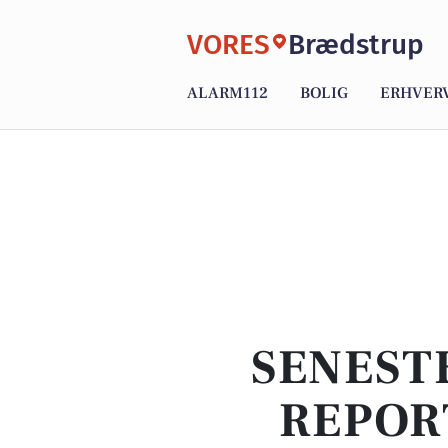
VORES
Brædstrup
ALARM112
BOLIG
ERHVER
SENEST
REPOR