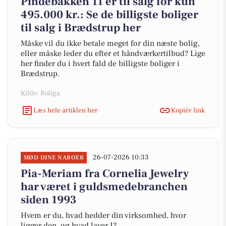
Pindebakken 11 er til salg for kun
495.000 kr.: Se de billigste boliger
til salg i Brædstrup her
Måske vil du ikke betale meget for din næste bolig,
eller måske leder du efter et håndværkertilbud? Lige
her finder du i hvert fald de billigste boliger i
Brædstrup.
Kilde: Boliga
Læs hele artiklen her
Kopiér link
26-07-2026 10:33
MØD DINE NABOER
Pia-Meriam fra Cornelia Jewelry
har været i guldsmedebranchen
siden 1993
Hvem er du, hvad hedder din virksomhed, hvor
ligger den, og hvad laver I?