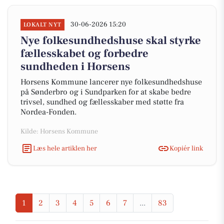
30-06-2026 15:20
LOKALT NYT
Nye folkesundhedshuse skal styrke
fællesskabet og forbedre
sundheden i Horsens
Horsens Kommune lancerer nye folkesundhedshuse
på Sønderbro og i Sundparken for at skabe bedre
trivsel, sundhed og fællesskaber med støtte fra
Nordea-Fonden.
Kilde: Horsens Kommune
Læs hele artiklen her
Kopiér link
1
2
3
4
5
6
7
...
83