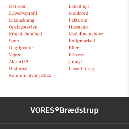
Det sker
Lokalt nyt
Erhvervsprofil
Mindeord
Lykønskning
Fakta om
Opslagstavlen
Husstand
Krop & Sundhed
Mød dine naboer
Sport
Boligmarked
Dagligvarer
Biler
Vejret
Erhverv
Alarm112
Jobnyt
Historisk
Læserbidrag
Kommunalvalg 2025
VORES
Brædstrup