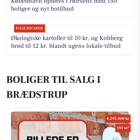
København opføres i Horsens med 150
boliger og nyt botilbud
DAGLIGVARER
Økologiske kartofler til 10 kr. og Kohberg
brød til 12 kr. blandt ugens lokale tilbud
BOLIGER TIL SALG I
BRÆDSTRUP
4.295.000 kr
2
193 m