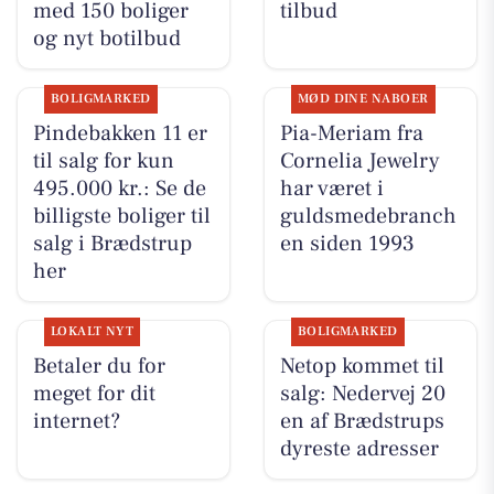
med 150 boliger
tilbud
og nyt botilbud
BOLIGMARKED
MØD DINE NABOER
Pindebakken 11 er
Pia-Meriam fra
til salg for kun
Cornelia Jewelry
495.000 kr.: Se de
har været i
billigste boliger til
guldsmedebranch
salg i Brædstrup
en siden 1993
her
LOKALT NYT
BOLIGMARKED
Betaler du for
Netop kommet til
meget for dit
salg: Nedervej 20
internet?
en af Brædstrups
dyreste adresser