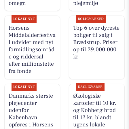
omegn
plejemiljø
LOKALT NYT
BOLIGMARKED
Horsens
Top 6 over dyreste
Middelalderfestiva
boliger til salg i
l udvider med nyt
Brædstrup. Priser
formidlingsområd
op til 29.000.000
e og riddersal
kr
efter millionstøtte
fra fonde
LOKALT NYT
DAGLIGVARER
Danmarks største
Økologiske
plejecenter
kartofler til 10 kr.
udenfor
og Kohberg brød
København
til 12 kr. blandt
opføres i Horsens
ugens lokale