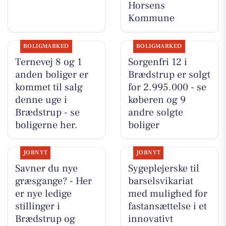
Horsens
Kommune
BOLIGMARKED
BOLIGMARKED
Ternevej 8 og 1
Sorgenfri 12 i
anden boliger er
Brædstrup er solgt
kommet til salg
for 2.995.000 - se
denne uge i
køberen og 9
Brædstrup - se
andre solgte
boligerne her.
boliger
JOBNYT
JOBNYT
Savner du nye
Sygeplejerske til
græsgange? - Her
barselsvikariat
er nye ledige
med mulighed for
stillinger i
fastansættelse i et
Brædstrup og
innovativt