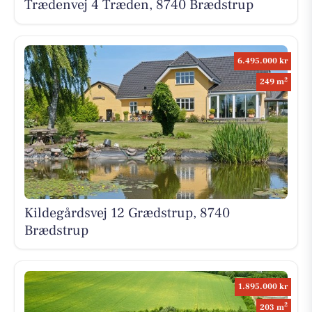
Trædenvej 4 Træden, 8740 Brædstrup
6.495.000 kr
2
249 m
Kildegårdsvej 12 Grædstrup, 8740
Brædstrup
1.895.000 kr
2
203 m