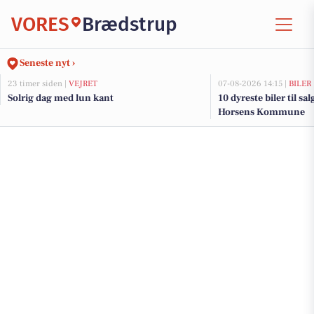
VORES
Brædstrup
Seneste nyt ›
23 timer siden |
VEJRET
07-08-2026 14:15 |
BILER
Solrig dag med lun kant
10 dyreste biler til sa
Horsens Kommune