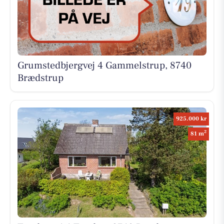
Grumstedbjergvej 4 Gammelstrup, 8740
Brædstrup
925.000 kr
2
81 m