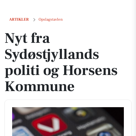
Nyt fra Sydøstjyllands politi og Horsens Kommune
ARTIKLER
Opslagstavlen
Nyt fra
Sydøstjyllands
politi og Horsens
Kommune