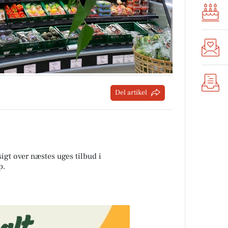
Del artikel
sigt over næstes uges tilbud i
p
.