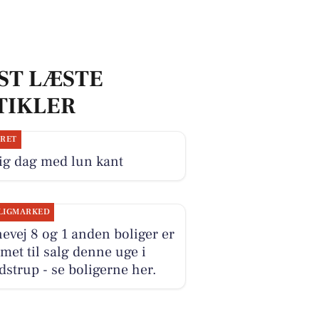
ST LÆSTE
TIKLER
JRET
ig dag med lun kant
LIGMARKED
evej 8 og 1 anden boliger er
et til salg denne uge i
strup - se boligerne her.