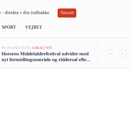
 -
direkte i din indbakke
Tilmeld
SPORT
VEJRET
06-08-2026 15:03 |
LOKALT NYT
05-08-2026 13:00
‹
›
Horsens Middelalderfestival udvider med
Ternevej 8 o
nyt formidlingsområde og riddersal efter
til salg denn
millionstøtte fra fonde
boligerne he