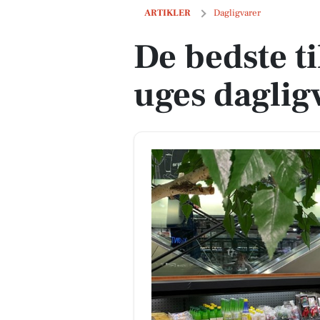
De bedste tilbud på næste uges daglig
ARTIKLER
Dagligvarer
De bedste t
uges daglig