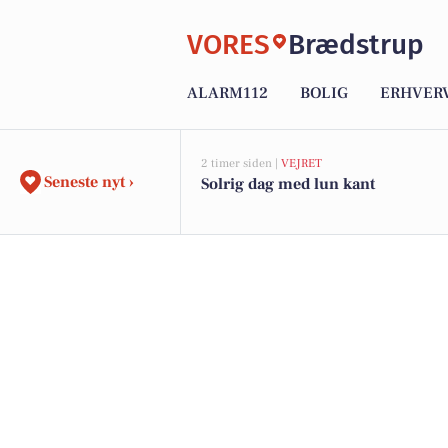
VORES
Brædstrup
ALARM112
BOLIG
ERHVER
2 timer siden |
VEJRET
Seneste nyt ›
Solrig dag med lun kant