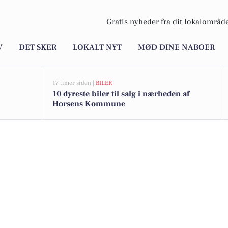
Gratis nyheder fra
dit
lokalområde
V
DET SKER
LOKALT NYT
MØD DINE NABOER
17 timer siden |
BILER
10 dyreste biler til salg i nærheden af
Horsens Kommune