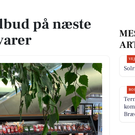
varer
ilbud på næste
ME
varer
AR
VE
Solr
BO
Tern
komm
Bræd