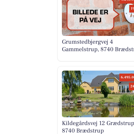
1
Grumstedbjergvej 4
Gammelstrup, 8740 Brædst
6.495.0
2
Kildegårdsvej 12 Grædstrup
8740 Brædstrup