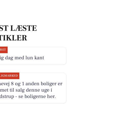
ST LÆSTE
TIKLER
JRET
ig dag med lun kant
LIGMARKED
evej 8 og 1 anden boliger er
et til salg denne uge i
strup - se boligerne her.