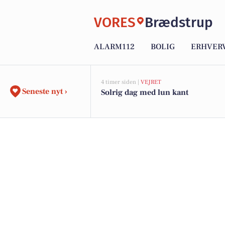
VORES
Brædstrup
ALARM112
BOLIG
ERHVER
4 timer siden |
VEJRET
Seneste nyt ›
Solrig dag med lun kant