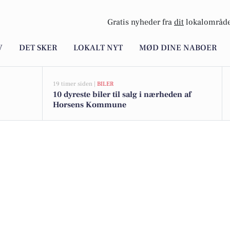
Gratis nyheder fra
dit
lokalområde
V
DET SKER
LOKALT NYT
MØD DINE NABOER
19 timer siden |
BILER
10 dyreste biler til salg i nærheden af
Horsens Kommune