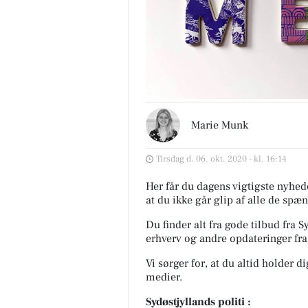
Marie Munk
Tirsdag d. 06. okt. 2020 - kl. 16:14
Her får du dagens vigtigste nyhede
at du ikke går glip af alle de spæ
Du finder alt fra gode tilbud fra 
erhverv og andre opdateringer fr
Vi sørger for, at du altid holder d
medier.
Sydøstjyllands politi :