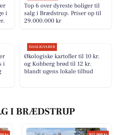
er
Top 6 over dyreste boliger til
e i
salg i Brædstrup. Priser op til
r.
29.000.000 kr
DAGLIGVARER
er
Økologiske kartofler til 10 kr.
 i
og Kohberg brød til 12 kr.
g
blandt ugens lokale tilbud
LG I BRÆDSTRUP
00 kr
925.000 kr