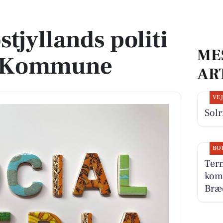
ens Kommune
stjyllands politi
ME
s Kommune
AR
VE
Solr
BO
Tern
komm
Bræd