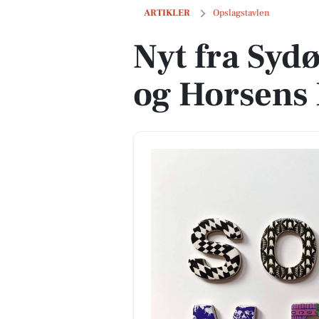
Nyt fra Sydøstjyllands politi og Hors
ARTIKLER
Opslagstavlen
Nyt fra Sydø
og Horsen