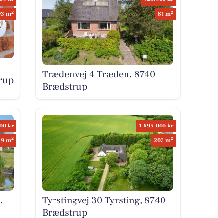
2
2
93 m
81 m
Trædenvej 4 Træden, 8740
rup
Brædstrup
00 kr
1.895.000 kr
2
2
49 m
203 m
,
Tyrstingvej 30 Tyrsting, 8740
Brædstrup