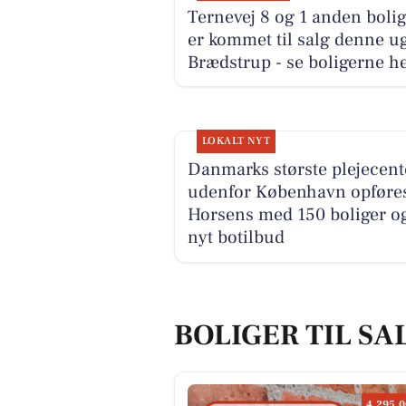
Ternevej 8 og 1 anden bolig
er kommet til salg denne ug
Brædstrup - se boligerne he
LOKALT NYT
Danmarks største plejecent
udenfor København opføres
Horsens med 150 boliger o
nyt botilbud
BOLIGER TIL SA
4.295.0