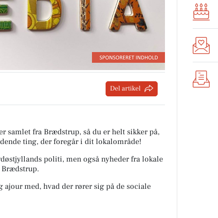
Del artikel
r samlet fra Brædstrup, så du er helt sikker på,
ndende ting, der foregår i dit lokalområde!
Sydøstjyllands politi, men også nyheder fra lokale
a Brædstrup.
ig ajour med, hvad der rører sig på de sociale