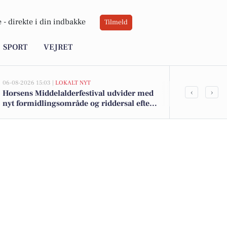
 -
direkte i din indbakke
Tilmeld
SPORT
VEJRET
06-08-2026 15:03 |
LOKALT NYT
05-08-2026 13:00
‹
›
Horsens Middelalderfestival udvider med
Ternevej 8 o
nyt formidlingsområde og riddersal efter
til salg denn
millionstøtte fra fonde
boligerne he