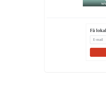
Få loka
Email