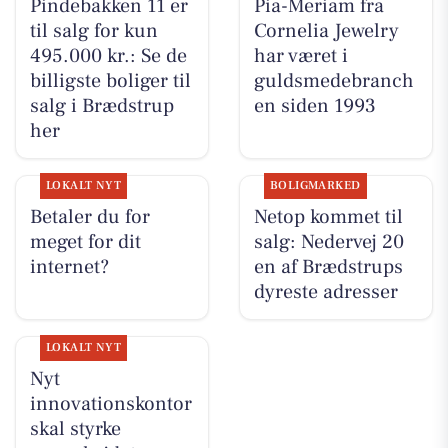
Pindebakken 11 er
Pia-Meriam fra
til salg for kun
Cornelia Jewelry
495.000 kr.: Se de
har været i
billigste boliger til
guldsmedebranch
salg i Brædstrup
en siden 1993
her
LOKALT NYT
BOLIGMARKED
Betaler du for
Netop kommet til
meget for dit
salg: Nedervej 20
internet?
en af Brædstrups
dyreste adresser
LOKALT NYT
Nyt
innovationskontor
skal styrke