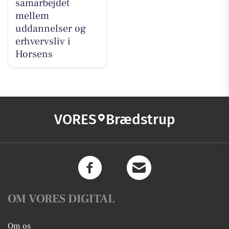
samarbejdet
mellem
uddannelser og
erhvervsliv i
Horsens
VORES
Brædstrup
OM VORES DIGITAL
Om os