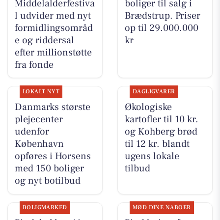
Middelalderfestiva
boliger til salg i
l udvider med nyt
Brædstrup. Priser
formidlingsområd
op til 29.000.000
e og riddersal
kr
efter millionstøtte
fra fonde
LOKALT NYT
DAGLIGVARER
Danmarks største
Økologiske
plejecenter
kartofler til 10 kr.
udenfor
og Kohberg brød
København
til 12 kr. blandt
opføres i Horsens
ugens lokale
med 150 boliger
tilbud
og nyt botilbud
BOLIGMARKED
MØD DINE NABOER