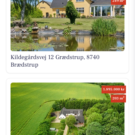
249 m
Kildegårdsvej 12 Grædstrup, 8740
Brædstrup
1.895.000 kr
2
203 m