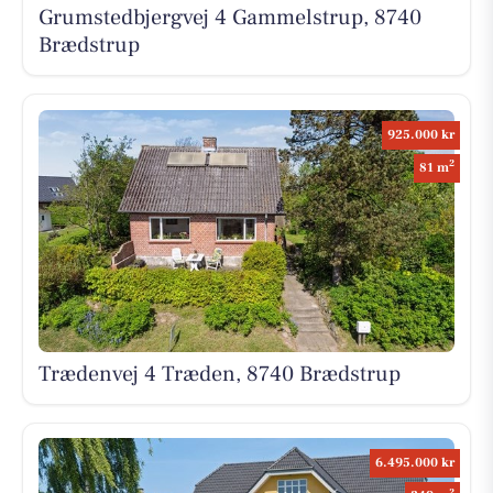
Grumstedbjergvej 4 Gammelstrup, 8740
Brædstrup
925.000 kr
2
81 m
Trædenvej 4 Træden, 8740 Brædstrup
6.495.000 kr
2