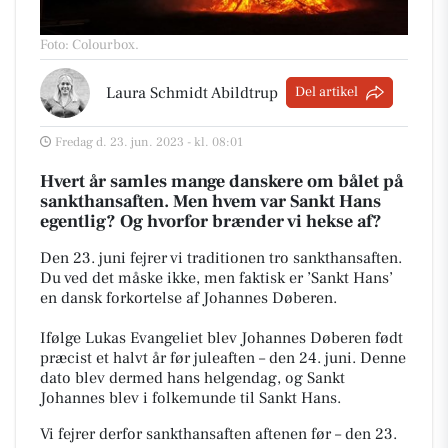
Foto: Colourbox
.
Laura Schmidt Abildtrup
Del artikel
Fredag d. 23. jun. 2023 - kl. 08:01
Hvert år samles mange danskere om bålet på
sankthansaften.
Men hvem var Sankt Hans
egentlig? Og hvorfor brænder vi hekse af?
Den 23. juni fejrer vi traditionen tro sankthansaften.
Du ved det måske ikke, men faktisk er ’Sankt Hans’
en dansk forkortelse af Johannes Døberen.
Ifølge Lukas Evangeliet blev Johannes Døberen født
præcist et halvt år før juleaften – den 24. juni.
Denne
dato blev dermed hans helgendag, og Sankt
Johannes blev i folkemunde til Sankt Hans.
Vi fejrer derfor sankthansaften aftenen før – den 23.