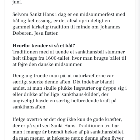
juni.
Selvom Sankt Hans i dag er en midsommerfest med
bål og fællessang, er det altså oprindeligt en
gammel kirkelig tradition til minde om Johannes
Døberen, Jesu fætter.
Hvorfor tænder vi så et bål?
Traditionen med at tænde et sankthansbål stammer
helt tilbage fra 1600-tallet, hvor man brugte bålet til
at fejre den danske midsommer.
Dengang troede man på, at naturkræfterne var
særligt stærke denne aften. Dét indebar blandt
andet, at man skulle plukke lægeurter og dyppe sig i
eller drikke af hellige ’sankthans-kilder’, der
angiveligt havde en særlig helbredende kraft på
sankthansaften.
Ifølge overtro er det dog ikke kun de gode kræfter,
der er på spil ved Sankt Hans. Traditionen tro har
man i mange år brændt hekse af på sankthansbålet,
da man mener, at heksene netop denne aften flyver