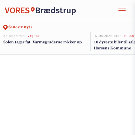
VORES
Brædstrup
Seneste nyt ›
3 timer siden |
VEJRET
07-08-2026 14:15 |
BILER
Solen tager fat: Varmegraderne rykker op
10 dyreste biler til sa
Horsens Kommune