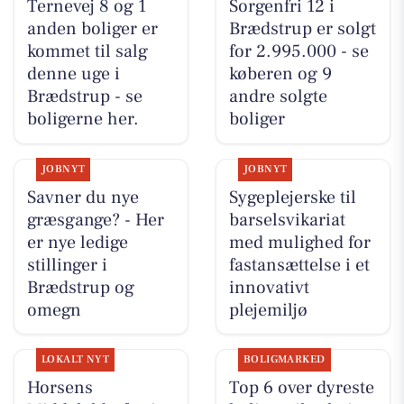
Ternevej 8 og 1
Sorgenfri 12 i
anden boliger er
Brædstrup er solgt
kommet til salg
for 2.995.000 - se
denne uge i
køberen og 9
Brædstrup - se
andre solgte
boligerne her.
boliger
JOBNYT
JOBNYT
Savner du nye
Sygeplejerske til
græsgange? - Her
barselsvikariat
er nye ledige
med mulighed for
stillinger i
fastansættelse i et
Brædstrup og
innovativt
omegn
plejemiljø
LOKALT NYT
BOLIGMARKED
Horsens
Top 6 over dyreste