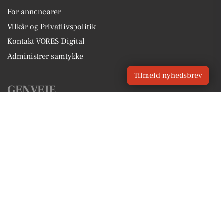
For annoncører
Vilkår og Privatlivspolitik
Kontakt VORES Digital
Administrer samtykke
Tilmeld nyhedsbrev
GENVEJE
Seneste nyt fra Brædstrup
Vores lokale erhverv
Kalenderen for Brædstrup
Fakta om Brædstrup
Erhvervsartikler
Horsens Kommune
Få en gratis salgsvurdering
Sponsoreret indhold